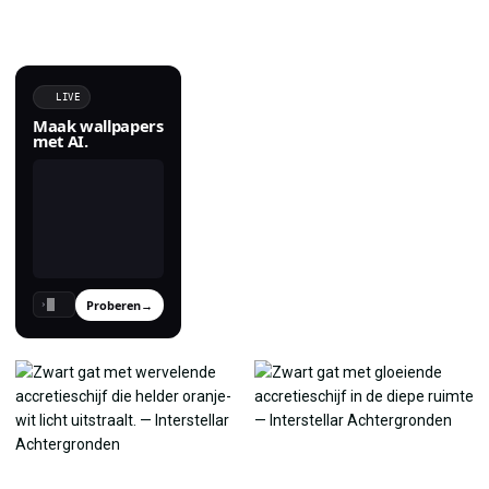
LIVE
Maak wallpapers
met AI.
Proberen
→
›