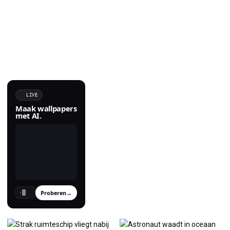
LIVE
Maak wallpapers
met AI.
Proberen
→
›