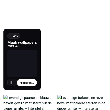
LIVE
Maak wallpapers
met AI.
Proberen
→
›