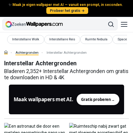
✨
Maak je eigen wallpaper met AI — vanuit een prompt, in seconden.
Probeer het gratis →
Zoeken
Achtergronden
Achtergronden
Achtergronden
Achtergr
Interstellaire Wolk
Interstellaire Reis
Ruimte Nebula
Spacex
Achtergronden
Interstellar Achtergronden
Interstellar Achtergronden
Bladeren 2,352+ Interstellar Achtergronden om gratis
te downloaden in HD & 4K
Maak wallpapers met AI.
Gratis proberen
→