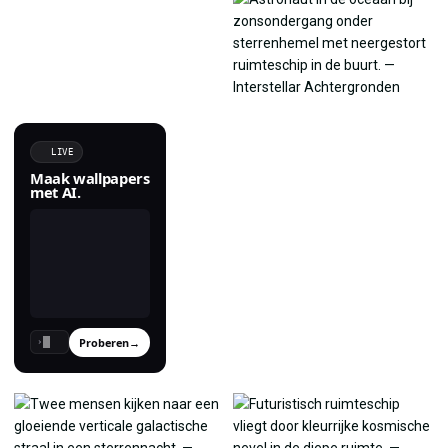
LIVE
Maak wallpapers
met AI.
Proberen
→
›