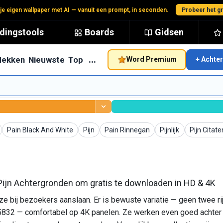
je eigen wallpaper met AI — vanuit een prompt, in seconden.
Probeer het gr
dingstools
Boards
Gidsen
…
dekken
Nieuwste
Top
Word Premium
+ Achte
Achtergronden
Achtergronden
Achtergronden
Achtergronden
Achtergro
Pain Black And White
Pijn
Pain Rinnegan
Pijnlijk
Pijn Citate
Pijn Achtergronden om gratis te downloaden in HD & 4K
 bij bezoekers aanslaan. Er is bewuste variatie — geen twee rij
0x5832 — comfortabel op 4K panelen. Ze werken even goed achter