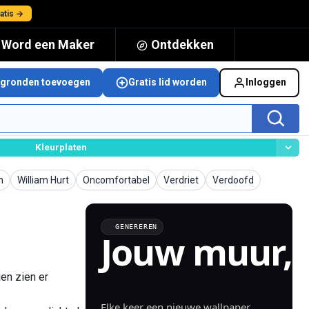
atis →
Word een Maker
Ontdekken
rgronden toevoegen
Gratis lid worden
Inloggen
Kleurplaten
nden
Achtergronden
Achtergronden
Achtergronden
Achtergronden
n
William Hurt
Oncomfortabel
Verdriet
Verdoofd
GENEREREN
Jouw muur,
gegenereerd.
en zien er
Elke keer een nieuwe wallpaper.