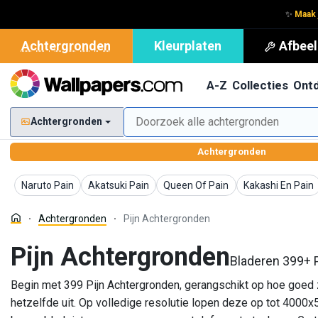
✨
Maak 
Achtergronden
Kleurplaten
Afbeel
A-Z
Collecties
Ont
Achtergronden
Achtergronden
Achtergronden
Achtergronden
Achtergronden
Achtergronden
Naruto Pain
Akatsuki Pain
Queen Of Pain
Kakashi En Pain
Achtergronden
Pijn Achtergronden
Pijn Achtergronden
Bladeren 399+ 
Begin met 399 Pijn Achtergronden, gerangschikt op hoe goed ze
hetzelfde uit. Op volledige resolutie lopen deze op tot 400