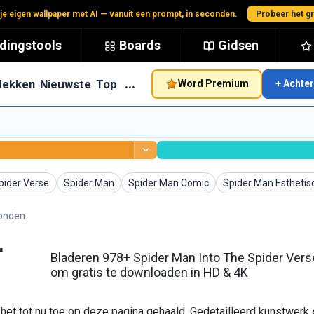
je eigen wallpaper met AI — vanuit een prompt, in seconden.
Probeer het gr
dingstools
Boards
Gidsen
…
dekken
Nieuwste
Top
Word Premium
+ Achte
chtergronden
Achtergronden
Achtergronden
Achtergronden
pider Verse
Spider Man
Spider Man Comic
Spider Man Esthetis
ronden
r
Bladeren 978+ Spider Man Into The Spider Ver
om gratis te downloaden in HD & 4K
et tot nu toe op deze pagina gehaald. Gedetailleerd kunstwerk 