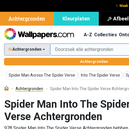
✨
Maak 
Achtergronden
Kleurplaten
Afbeel
A-Z
Collecties
Ont
Achtergronden
Achtergronden
Achtergronden
Achtergronden
A
Spider Man Across The Spider Verse
Into The Spider Verse
S
Achtergronden
Spider Man Into The Spider Verse Achterg
Spider Man Into The Spide
Verse Achtergronden
978 Spider Man Into The Spider Verse Achtergronden hebben h