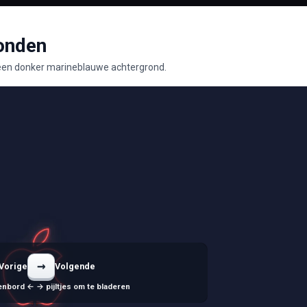
onden
een donker marineblauwe achtergrond.
→
Vorige
Volgende
enbord ← → pijltjes om te bladeren