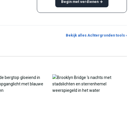
Begin met verdienen →
Bekijk alles Achtergronden tools ›
rgroter
AI-achtergrondgenerator
JPG naar PNG Con