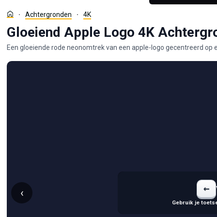
Achtergronden
4K
Gloeiend Apple Logo 4K Achtergr
Een gloeiende rode neonomtrek van een apple-logo gecentreerd op 
←
‹
Gebruik je toets