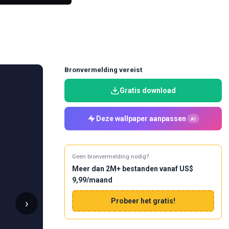
Bronvermelding vereist
Gratis download
Deze wallpaper aanpassen
AI
Geen bronvermelding nodig?
Meer dan 2M+ bestanden vanaf US$
9,99/maand
›
Probeer het gratis!