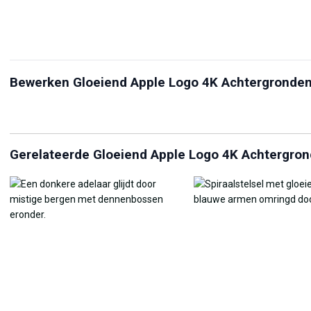
Bewerken Gloeiend Apple Logo 4K Achtergronde
Afbeeldingsresizer
Foto naar Wallpaper Maker
Onl
Gerelateerde Gloeiend Apple Logo 4K Achtergro