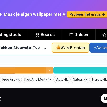
✨ Maak je eigen wallpaper met AI
Probeer het gratis →
dingstools
Boards
Gidsen
…
dekken
Nieuwste
Top
Word Premium
+ Achte
den
Achtergronden
Achtergronden
Achtergronden
Achtergronden
Achtergr
Free Fire 4k
Rick And Morty 4k
Auto 4k
Natuur 4k
Naruto 4k
,
gegenereerd.
M