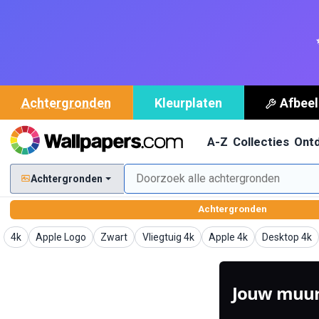
Achtergronden
Kleurplaten
Afbeel
A-Z
Collecties
Ont
Achtergronden
Achtergronden
Achtergronden
Achtergronden
Achtergronden
Achtergronden
Achtergronden
Achtergron
4k
Apple Logo
Zwart
Vliegtuig 4k
Apple 4k
Desktop 4k
Jouw muur