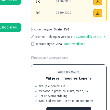
 kopiëren
5K
5120×2880
8K
7680×4320
L kopiëren
Licentietype:
Gratis SVG
Bronvermelding is vereist
Hoe vermeld ik de bron?
Bestandstype:
JPG
Hoe bewerken?
Dit melden Achtergronden
WORD EEN MAKER
Wil je je inhoud verkopen?
Stel je eigen prijs in
Verkoop je graphics, kunst, foto's, SVG
Tot 85% omzetdeling
Gratis lid worden — start in 30 seconden