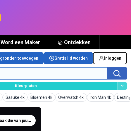
Word een Maker
Ontdekken
rgronden toevoegen
Gratis lid worden
Inloggen
Kleurplaten
onden
Achtergronden
Achtergronden
Achtergronden
Achtergronden
Achter
Sasuke 4k
Bloemen 4k
Overwatch 4k
Iron Man 4k
Destiny
aak die van jou
→