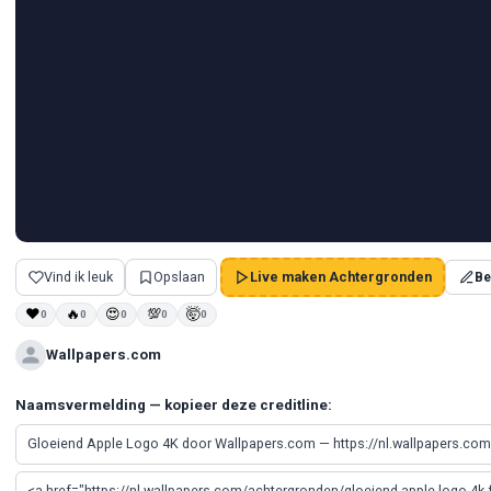
Vind ik leuk
Opslaan
Live maken Achtergronden
Be
❤
🔥
😍
💯
🤯
0
0
0
0
0
Wallpapers.com
Naamsvermelding — kopieer deze creditline: