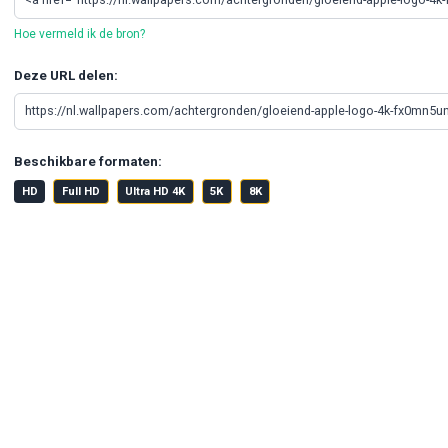
Hoe vermeld ik de bron?
Deze URL delen:
Beschikbare formaten:
HD
Full HD
Ultra HD 4K
5K
8K