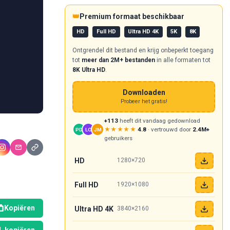
👑
Premium formaat beschikbaar
HD
Full HD
Ultra HD 4K
5K
8K
Ontgrendel dit bestand en krijg onbeperkt toegang
tot
meer dan 2M+ bestanden
in alle formaten tot
8K Ultra HD
.
Downloaden
Probeer het gratis!
+113
heeft dit vandaag gedownload
★★★★★
4.8
· vertrouwd door
2.4M+
PD
LO
JM
gebruikers
HD
1280×720
Full HD
1920×1080
Kopiëren
Ultra HD 4K
3840×2160