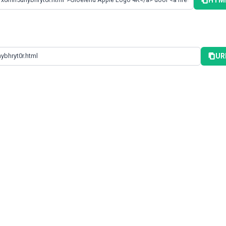
HTML
UR