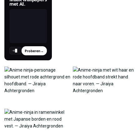
met AI.
Proberen
→
›