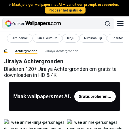
✨
Maak je eigen wallpaper met AI — vanuit een prompt, in seconden.
Probeer het gratis →
Zoeken
Achtergronden
Achtergronden
Achtergronden
Achtergronden
Achtergron
Jiralhanae
Rin Okumura
Rieju
Niizuma Eiji
Kazutora H
Achtergronden
Jiraiya Achtergronden
Jiraiya Achtergronden
Bladeren 120+ Jiraiya Achtergronden om gratis te
downloaden in HD & 4K
Maak wallpapers met AI.
Gratis proberen
→