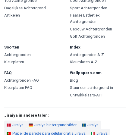
Top Achtergronden
Cool Achtergronden
Dagelijkse Achtergrond
Sport Achtergronden
Artikelen
Paarse Esthetiek
Achtergronden
Gebouw Achtergronden
Golf Achtergronden
Soorten
Index
Achtergronden
Achtergronden A-Z
Kleurplaten
Kleurplaten A-Z
FAQ
Wallpapers.com
Achtergronden FAQ
Blog
Kleurplaten FAQ
Stuur een achtergrond in
Ontwikkelaars-API
Jiraiya in andere talen:
Jiraiya
Jiraiya hintergrundbilder
Jiraiya
Papel de parede para celular gratis Jiraiya
Jiraiya