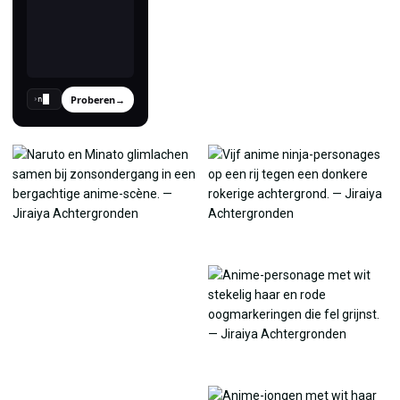
Proberen
→
›