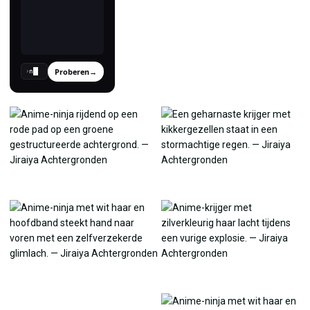
Proberen
→
›