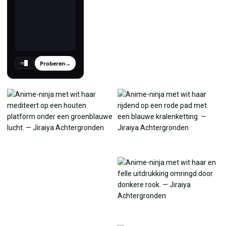
Proberen
→
›